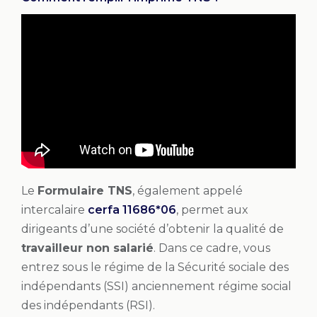
Le
Formulaire TNS
, également appelé
intercalaire
cerfa 11686*06
, permet aux
dirigeants d’une société d’obtenir la qualité de
travailleur non salarié
. Dans ce cadre, vous
entrez sous le régime de la Sécurité sociale des
indépendants (SSI) anciennement régime social
des indépendants (RSI).