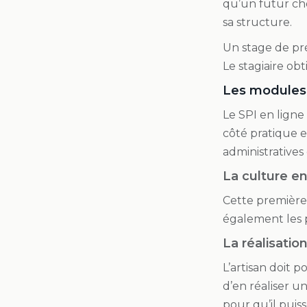
qu’un futur che
sa structure.
Un stage de pré
Le stagiaire obt
Les modules t
Le SPI en ligne
côté pratique e
administrative
La culture en
Cette première 
également les
La réalisati
L’artisan doit 
d’en réaliser u
pour qu’il puis