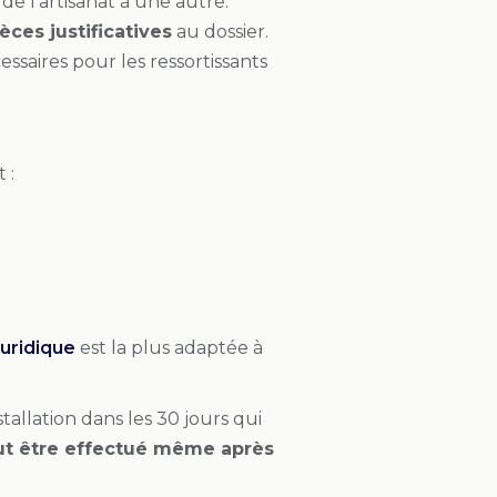
de l’artisanat à une autre.
èces justificatives
au dossier.
ssaires pour les ressortissants
 :
uridique
est la plus adaptée à
stallation dans les 30 jours qui
eut être effectué même après