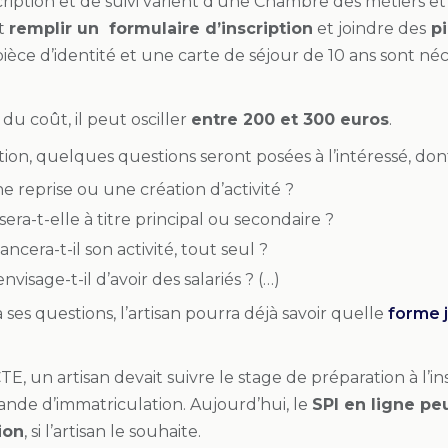
cription et de suivi varient d’une Chambre des métiers et 
ut
remplir un formulaire d’inscription
et joindre des
pi
ièce d’identité et une carte de séjour de 10 ans sont néce
du coût, il peut osciller
entre 200 et 300 euros
.
ption, quelques questions seront posées à l’intéressé, dont
e reprise ou une création d’activité ?
 sera-t-elle à titre principal ou secondaire ?
lancera-t-il son activité, tout seul ?
envisage-t-il d’avoir des salariés ? (…)
ses questions, l’artisan pourra déjà savoir quelle
forme j
TE, un artisan devait suivre le stage de préparation à l’in
ande d’immatriculation. Aujourd’hui, le
SPI en ligne p
ion
, si l’artisan le souhaite.