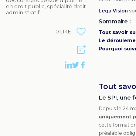
des contrats. Je suis diplômé
en droit public, spécialité droit
LegalVision
vou
administratif.
Sommaire :
0
LIKE
Tout savoir su
Le déroulemen
Pourquoi suivr
Tout savoi
Le SPI, une f
Depuis le 24 m
uniquement po
cette formation.
préalable oblig