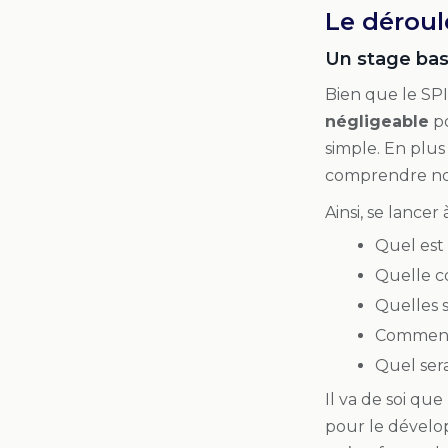
Le déroul
Un stage basé
Bien que le SPI
négligeable
po
simple. En plus
comprendre no
Ainsi, se lance
Quel est 
Quelle co
Quelles s
Comment c
Quel sera
Il va de soi que
pour le dévelop