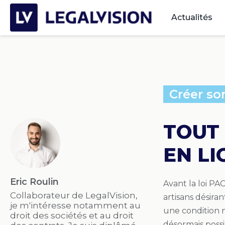
Actualités
Créer so
TOUT 
EN LI
Eric Roulin
Avant la loi PA
Collaborateur de LegalVision,
artisans désiran
je m'intéresse notamment au
une condition n
droit des sociétés et au droit
désormais possi