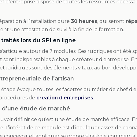
f d’entreprise dispose de toutes les ressources nécessai
paration à l’installation dure
30 heures
, qui seront
répa
ient une attestation de suivi à la fin de la formation.
raités lors du SPI en ligne
 s’articule autour de 7 modules. Ces rubriques ont été
t sont indispensables à chaque créateur d’entreprise. En
s et juridiques sont des éléments vitaux au bon dévelop
trepreneuriale de l’artisan
étape évoque toutes les facettes du métier de chef d’en
 procédures de
création d’entreprises
.
on d’une étude de marché
pouvoir définir ce qu’est une étude de marché efficace. En
ne. L’intérêt de ce module est d’inculquer assez de conn
se concevoir et appliquer sa propre stratégie commercial