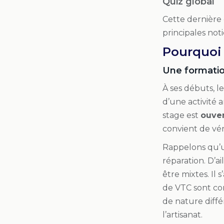
Quiz global
Cette dernière 
principales not
Pourquoi 
Une formatio
À ses débuts, le
d’une activité a
stage est
ouver
convient de véri
Rappelons qu’un
réparation. D’ai
être mixtes. Il
de VTC sont con
de nature diffé
l’artisanat.