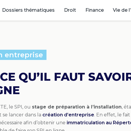
Dossiers thématiques
Droit
Finance
Vie de l
n entreprise
CE QU’IL FAUT SAVOIR
GNE
CTE, le SPI, ou
stage de préparation à l’installation
, ét
t se lancer dans la
création d’entreprise
. En effet, le fa
écessaire afin d’obtenir une
immatriculation au Répert
ble de faire son SPI en ligne.