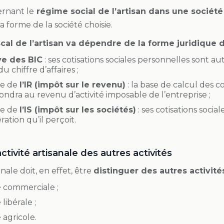
ernant le
régime social de l’artisan dans une sociét
 forme de la société choisie.
cal de l’artisan va dépendre de la forme juridique d
ve des BIC
: ses cotisations sociales personnelles sont
du chiffre d’affaires ;
ève de
l’IR (impôt sur le revenu)
: la base de calcul des co
ondra au revenu d’activité imposable de l’entreprise ;
ève de
l’IS (impôt sur les sociétés)
: ses cotisations social
ation qu’il perçoit.
activité artisanale des autres activités
sanale doit, en effet, être
distinguer des autres activité
té commerciale ;
é libérale ;
é agricole.