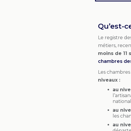
Qu’est-ce
Le registre d
métiers, recens
moins de 11 
chambres des 
Les chambres d
niveaux :
au
nive
l’artisa
national
au niv
les cham
au niv
départe