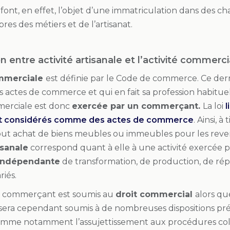
s font, en effet, l’objet d’une immatriculation dans des c
es des métiers et de l’artisanat.
on entre activité artisanale et l’activité commerci
ommerciale
est définie par le Code de commerce. Ce der
s actes de commerce et qui en fait sa profession habitu
mmerciale est donc
exercée par un commerçant.
La loi
l
nt considérés comme des actes de commerce
. Ainsi, 
ut achat de biens meubles ou immeubles pour les reve
isanale
correspond quant à elle à une activité exercée 
 indépendante
de transformation, de production, de rép
riés.
le commerçant est soumis au
droit commercial
alors qu
an sera cependant soumis à de nombreuses dispositions pr
mme notamment l’assujettissement aux procédures coll