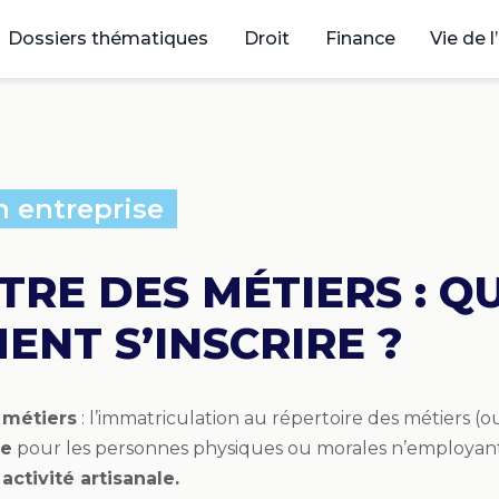
Dossiers thématiques
Droit
Finance
Vie de l
n entreprise
TRE DES MÉTIERS : Q
NT S’INSCRIRE ?
 métiers
: l’immatriculation au répertoire des métiers (ou
re
pour les personnes physiques ou morales n’employant p
activité artisanale.