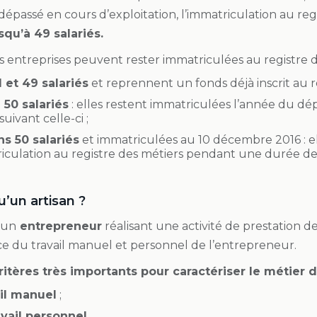
t dépassé en cours d’exploitation, l’immatriculation au reg
squ’à 49 salariés.
les entreprises peuvent rester immatriculées au registre d
1 et 49 salariés
et reprennent un fonds déjà inscrit au r
 50 salariés
: elles restent immatriculées l’année du dép
uivant celle-ci ;
s 50 salariés
et immatriculées au 10 décembre 2016 : e
riculation au registre des métiers pendant une durée de 
’un artisan ?
 un
entrepreneur
réalisant une activité de prestation de
 du travail manuel et personnel de l’entrepreneur.
ritères très importants pour caractériser le métier d
il manuel
;
vail personnel.