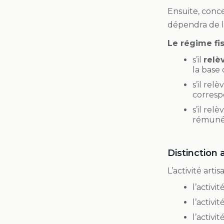
Ensuite, conc
dépendra de la
Le régime fis
s’il
relè
la base 
s’il rel
corresp
s’il rel
rémunér
Distinction 
L’activité arti
l’activi
l’activit
l’activit