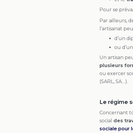
Pour se préval
Par ailleurs,
l’artisanat pe
d’un di
ou d’une
Un artisan peu
plusieurs for
ou exercer son
(SARL, SA…).
Le régime so
Concernant to
social
des tra
sociale pour 