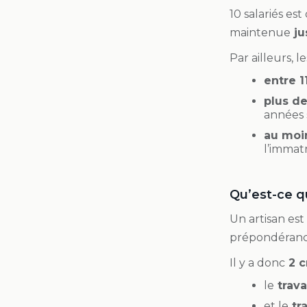
10 salariés es
maintenue
ju
Par ailleurs, 
entre 1
plus de
années s
au moin
l’immat
Qu’est-ce qu
Un artisan est
prépondérance
Il y a donc
2 c
le
trava
et le
tra