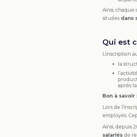
Ainsi, chaque 
situées
dans s
Qui est c
L’inscription 
la struc
l’activi
product
après la
Bon à savoir 
Lors de l’inscr
employés. Cep
Ainsi, depuis 2
salariés
de re