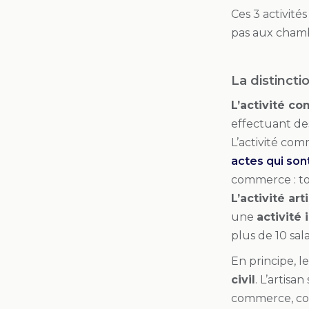
Ces 3 activité
pas aux chambr
La distincti
L’activité c
effectuant de
L’activité co
actes qui so
commerce : to
L’activité art
une
activité
plus de 10 sala
En principe, 
civil
. L’artis
commerce, co