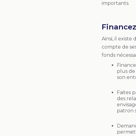
importants.
Financez
Ainsi, il exis
compte de ses
fonds nécessai
Finance
plus de
son entr
Faites p
des rela
envisag
patron 
Demand
permett