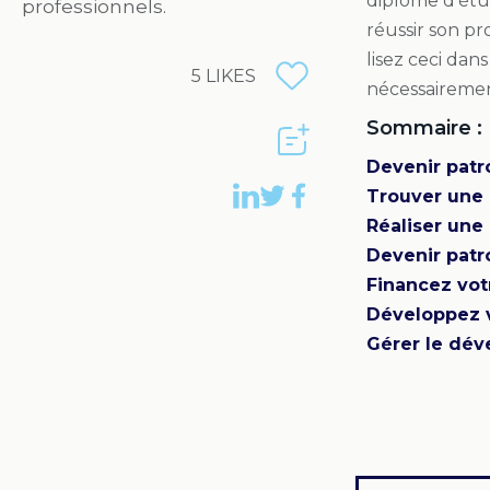
diplôme d’étu
professionnels.
réussir son pr
lisez ceci dan
5
LIKES
nécessairemen
Sommaire :
Devenir patr
Trouver une i
Réaliser une
Devenir patr
Financez vot
Développez v
Gérer le dév