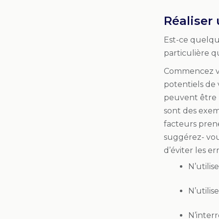
Réaliser
Est-ce quelqu’
particulière q
Commencez vos
potentiels de
peuvent être 
sont des exemp
facteurs pren
suggérez- vous
d’éviter les er
N’utili
N’utilis
N’inter