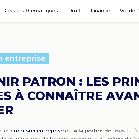
Dossiers thématiques
Droit
Finance
Vie de l
n entreprise
IR PATRON : LES PRI
ES À CONNAÎTRE AVAN
ER
n et
créer son entreprise
est
à la portée de tous
. Il n