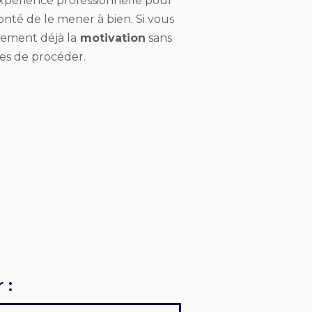
xpérience professionnelle pour
lonté de le mener à bien. Si vous
lement déjà la
motivation
sans
es de procéder.
 :