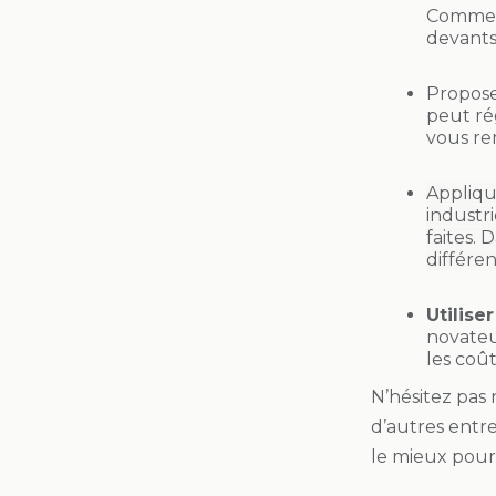
Comment
devants
Propos
peut ré
vous re
Appliqu
industri
faites. 
différen
Utilise
novateur
les coût
N’hésitez pas
d’autres entr
le mieux pour