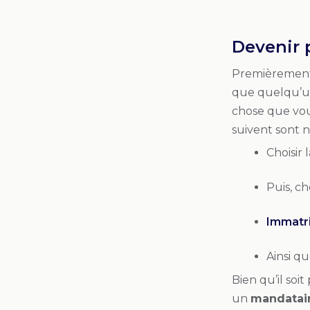
Devenir 
Premièrement, 
que quelqu’un
chose que vou
suivent sont n
Choisir 
Puis, ch
Immatri
Ainsi q
Bien qu’il soi
un
mandatai