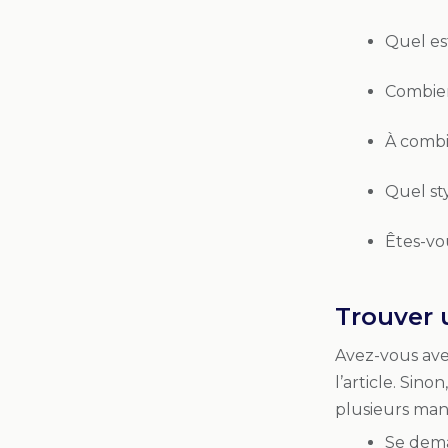
Quel es
Combien
À combi
Quel sty
Êtes-vo
Trouver u
Avez-vous avez
l’article. Sinon
plusieurs mani
Se dema