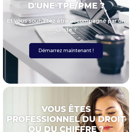
D'UNE TPE/PME ?
Et vous souhaitez être accompagné par un
juriste ?
Démarrez maintenant !
VOUS ÊTES
PROFESSIONNEL DU DROIT
OU DU CHIFFRE ?