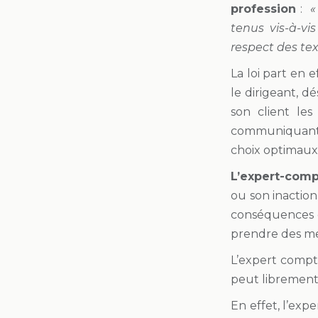
profession
:
«
tenus vis-à-vis
respect des tex
La loi part en 
le dirigeant, d
son client les
communiquant to
choix optimaux 
L’expert-comp
ou son inaction
conséquences du
prendre des me
L’expert compta
peut librement 
En effet, l’ex