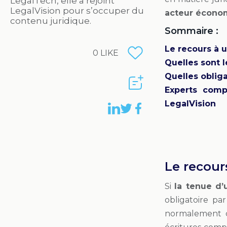
LegalTech, elle a rejoint
LegalVision pour s’occuper du
acteur économ
contenu juridique.
Sommaire :
Le recours à u
0
LIKE
Quelles sont l
Quelles obliga
Experts comp
LegalVision
Le recour
Si
la tenue d’
obligatoire pa
normalement co