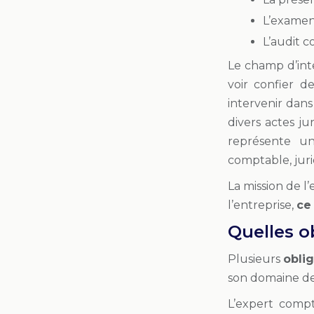
L’examen
L’audit c
Le champ d’inte
voir confier de
intervenir dans 
divers actes ju
représente un
comptable, juri
La mission de 
l’entreprise,
ce
Quelles o
Plusieurs
obli
son domaine d
L’expert compt