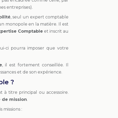
st pas encadrée comme celle, par
es entreprises).
ilité
, seul un expert comptable
un monopole en la matière. Il est
xpertise Comptable
et inscrit au
ui-ci pourra imposer que votre
e
, il est fortement conseillée. Il
issances et de son expérience.
ble ?
 à titre principal ou accessoire.
e de mission
.
s missions :