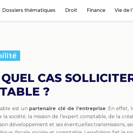
Dossiers thématiques
Droit
Finance
Vie de l
ilité
QUEL CAS SOLLICITE
TABLE ?
table est un
partenaire clé de l’entreprise
. En effet,
l
la société, la mission de l’expert comptable, de la créat
 son développement et ses éventuelles transmissions, se
dique, fiscale, sociale et comptable. LegalVision fait le 