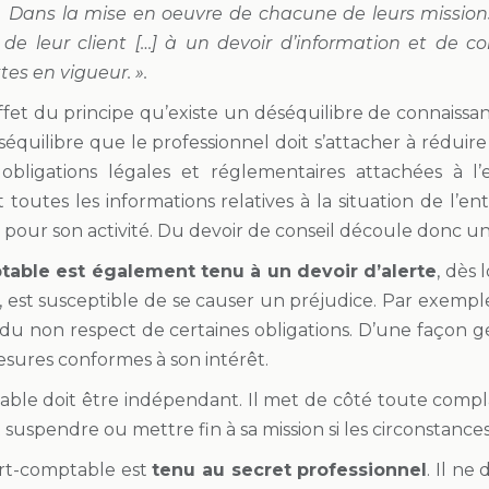
 Dans la mise en oeuvre de chacune de leurs missions
 de leur client […] à un devoir d’information et de con
tes en vigueur. ».
effet du principe qu’existe un déséquilibre de connaiss
éséquilibre que le professionnel doit s’attacher à réduir
 obligations légales et réglementaires attachées à l’e
utes les informations relatives à la situation de l’entr
pour son activité. Du devoir de conseil découle donc un
table est également tenu à un devoir d’alerte
, dès 
, est susceptible de se causer un préjudice. Par exemple,
 non respect de certaines obligations. D’une façon génér
sures conformes à son intérêt.
ble doit être indépendant. Il met de côté toute complais
suspendre ou mettre fin à sa mission si les circonstances l
pert-comptable est
tenu au secret professionnel
. Il ne