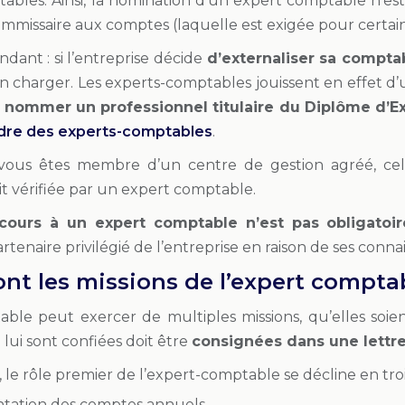
tables. Ainsi, la nomination d’un expert comptable n’e
missaire aux comptes (laquelle est exigée pour certain
dant : si l’entreprise décide
d’externaliser sa comptab
en charger. Les experts-comptables jouissent en effet d’
e nommer un professionnel titulaire du Diplôme d’E
rdre des experts-comptables
.
 vous êtes membre d’un centre de gestion agréé, cel
it vérifiée par un expert comptable.
cours à un expert comptable n’est pas obligatoir
enaire privilégié de l’entreprise en raison de ses conna
ont les missions de l’expert compta
ble peut exercer de multiples missions, qu’elles soient
 lui sont confiées doit être
consignées dans une lettr
l, le rôle premier de l’expert-comptable se décline en troi
ntation des comptes annuels,