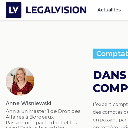
Actualités
Comptab
DANS 
COMP
Anne Wisniewski
L’expert comp
Ann a un Master 1 de Droit des
des comptes de 
Affaires à Bordeaux.
en passant par
Passionnée par le droit et les
en matière juri