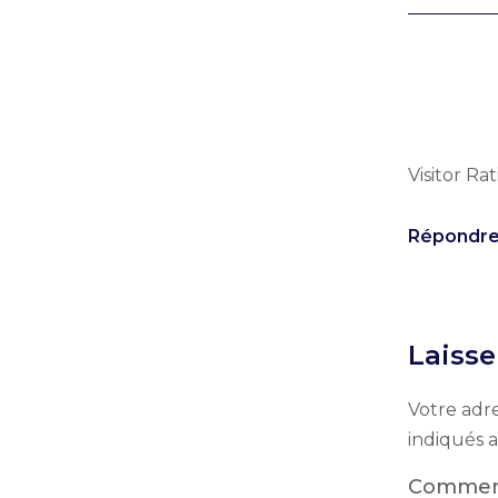
Visitor Rat
Répondr
Laiss
Votre adre
indiqués 
Commen