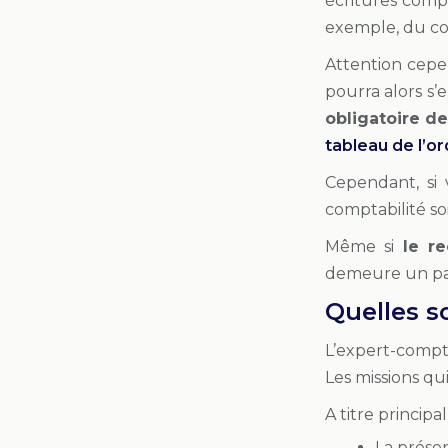
écritures comp
exemple, du com
Attention cepen
pourra alors s’
obligatoire d
tableau de l’o
Cependant, si
comptabilité so
Même si
le re
demeure un part
Quelles s
L’expert-compta
Les missions qui
A titre principa
La prése