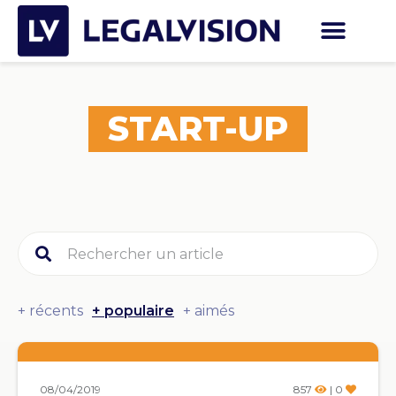
START-UP
+ récents
+ populaire
+ aimés
08/04/2019
857
| 0