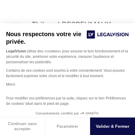
Thibaud DESREUMAUX
Nous respectons votre vie
3 septembre 2019 à 13h34
privée.
LegalVision
utilise des «cookies» pour assurer le bon fonctionnement et la
Bonjour,
sécurité du site, améliorer votre expérience, mesurer l'audience et
personnaliser les publicités.
Oui cela est tout à fait possible. Les 2 procédures
Certains de ces cookies sont soumis à votre consentement. Vous pouvez
facilement exprimer votre choix et le modifier à tout moment.
nécessitent la réunion d’une assemblée générale,
Merci.
une publication et un dépôt de dossier au greffe
du tribunal de commerce.
Pour modifier vos préférences par la suite, cliquez sur le lien 'Préférences
de cookies' situé dans le pied de page.
Bien à vous.
Gestion des Cookies
Consentements certifiés par
Continuer sans
Répondre
Paramétrer
Valider & Fermer
accepter