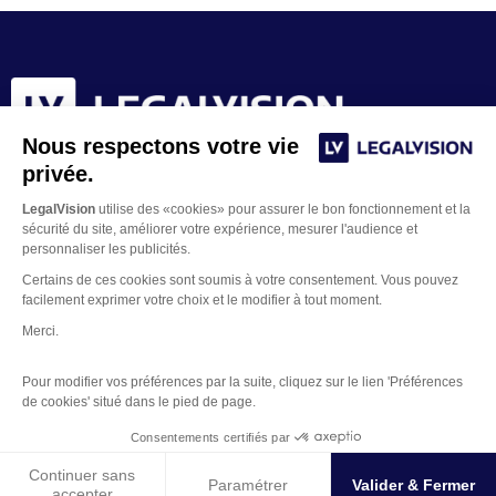
Nous respectons votre vie
privée.
LegalVision
utilise des «cookies» pour assurer le bon fonctionnement et la
sécurité du site, améliorer votre expérience, mesurer l'audience et
personnaliser les publicités.
Certains de ces cookies sont soumis à votre consentement. Vous pouvez
facilement exprimer votre choix et le modifier à tout moment.
Merci.
Contacter un juriste
Pour modifier vos préférences par la suite, cliquez sur le lien 'Préférences
Mentions Légales
de cookies' situé dans le pied de page.
Gestion des Cookies
Copyright © 2026 LegalVision
Consentements certifiés par
Continuer sans
Paramétrer
Valider & Fermer
accepter