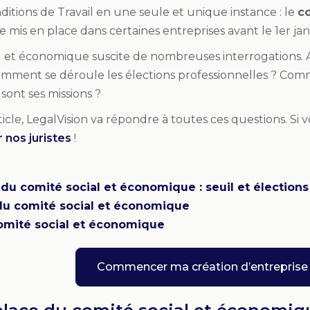
ditions de Travail en une seule et unique instance : le
c
re mis en place dans certaines entreprises avant le 1er ja
l et économique suscite de nombreuses interrogations. A p
Comment se déroule les élections professionnelles ? Com
sont ses missions ?
ticle, LegalVision va répondre à toutes ces questions. Si 
 nos juristes
!
du comité social et économique : seuil et élections
u comité social et économique
omité social et économique
Commencer ma création d’entreprise