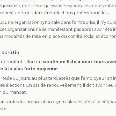
égociation, dont les organisations syndicales représentati
xprimés lors des dernières élections professionnelles.
aucune organisation syndicale dans l’entreprise, il n’y aur
s organisations ne se manifestent pas après avoir été in
 les modalités de mise en place du comité social et écon
 scrutin
se déroulent selon un
scrutin de liste à deux tours av
le à la plus forte moyenne
.
éroule 90 jours, au plus tard, après que l’employeur ait i
 élections. En cas de renouvellement, il doit avoir lieu 
in du mandat.
ur
, seules les organisations syndicales invitées à la négoc
stes.