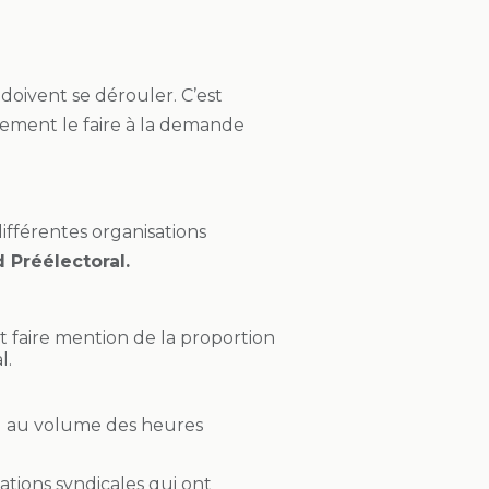
 doivent se dérouler. C’est
galement le faire à la demande
différentes organisations
 Préélectoral.
nt faire mention de la proportion
l.
 au volume des heures
ations syndicales qui ont