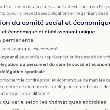
rté à la connaissance des salariés et est transmis à l’inspec
ployeur a respecté ses obligations en organisant des éle
ion du comité social et économiqu
l et économique et établissement unique
n permanente
al et économique est composé :
ployeur
(il peut se faire représenter et être assisté de tro
légation du personnel du comité social et économ
délégation syndicale
.
mposent le comité social et économique de manière per
le nombre de membre de la délégation élue. Il varie selon
ut en définir un différent.
 qui varie selon les thématiques abordées