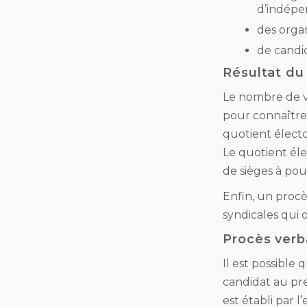
d’indépe
des organ
de candid
Résultat du
Le nombre de vo
pour connaître 
quotient électo
Le quotient él
de sièges à pou
Enfin, un procès
syndicales qui o
Procès verb
Il est possible
candidat au pre
est établi par 