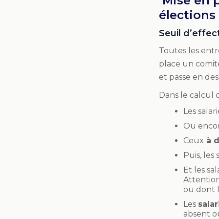
Mise en p
élections
Seuil d’effect
Toutes les entr
place un comité
et passe en des
Dans le calcul d
Les salar
Ou encore
Ceux
à d
Puis, les 
Et les sal
Attention
ou dont l
Les
salar
absent o