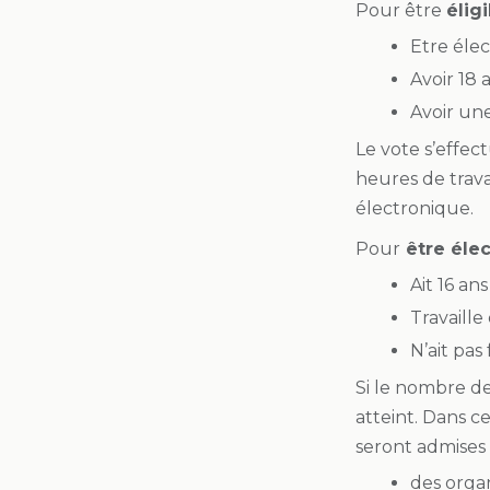
Pour être
éligi
Etre élec
Avoir 18 a
Avoir un
Le vote s’effec
heures de travai
électronique.
Pour
être éle
Ait 16 ans
Travaille
N’ait pas 
Si le nombre de
atteint. Dans ce
seront admises le
des organ