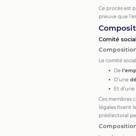
Ce procès est po
preuve que l’em
Composit
Comité socia
Compositio
Le comité soci
De
l’em
D’une
dé
Et d’une
Ces membres co
légales fixent 
préélectoral pe
Composition