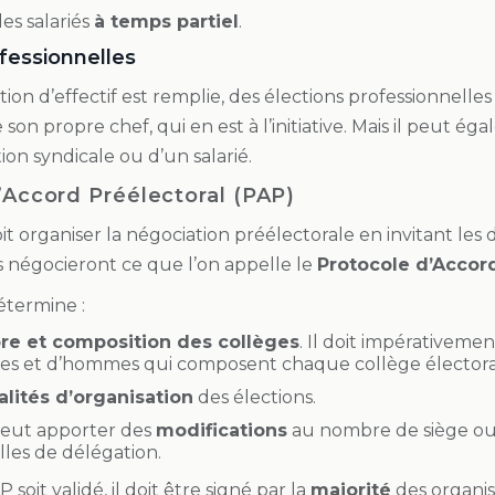
les salariés
à temps partiel
.
fessionnelles
ion d’effectif est remplie, des élections professionnelles
son propre chef, qui en est à l’initiative. Mais il peut é
ion syndicale ou d’un salarié.
’Accord Préélectoral (PAP)
t organiser la négociation préélectorale en invitant les 
es négocieront ce que l’on appelle le
Protocole d’Accord
étermine :
e et composition des collèges
. Il doit impérativeme
s et d’hommes qui composent chaque collège électora
ités d’organisation
des élections.
 peut apporter des
modifications
au nombre de siège ou
lles de délégation.
soit validé, il doit être signé par la
majorité
des organis