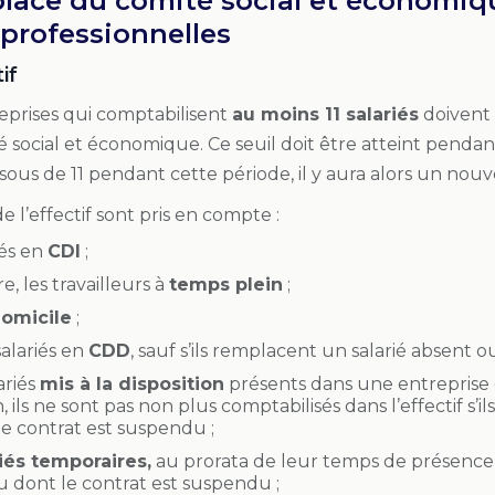
lace du comité social et économique
professionnelles
if
eprises qui comptabilisent
au moins 11 salariés
doivent
 social et économique. Ce seuil doit être atteint pendant 
sous de 11 pendant cette période, il y aura alors un no
e l’effectif sont pris en compte :
iés en
CDI
;
, les travailleurs à
temps plein
;
omicile
;
salariés en
CDD
, sauf s’ils remplacent un salarié absent 
ariés
mis à la disposition
présents dans une entreprise
, ils ne sont pas non plus comptabilisés dans l’effectif s’
e contrat est suspendu ;
iés temporaires,
au prorata de leur temps de présence, 
u dont le contrat est suspendu ;