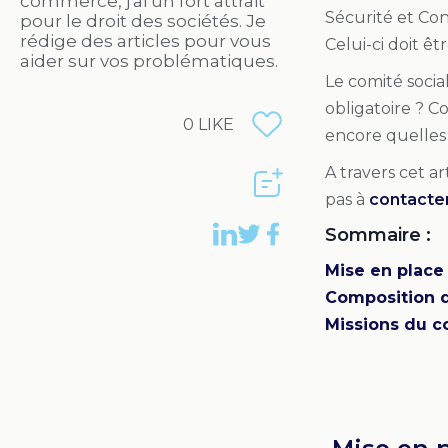
commerce, j'ai un fort attrait
Sécurité et Con
pour le droit des sociétés. Je
rédige des articles pour vous
Celui-ci doit êt
aider sur vos problématiques.
Le comité socia
obligatoire ? 
0
LIKE
encore quelles 
A travers cet ar
pas à
contacter
Sommaire :
Mise en place 
Composition d
Missions du c