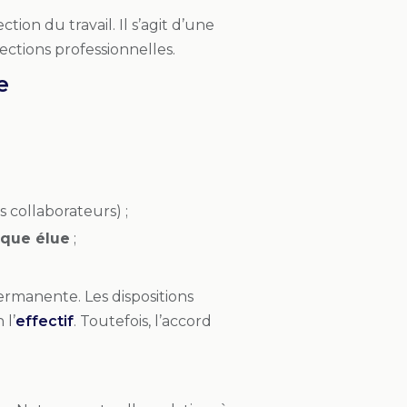
tion du travail. Il s’agit d’une
ctions professionnelles.
e
is collaborateurs) ;
ique élue
;
manente. Les dispositions
 l’
effectif
. Toutefois, l’accord