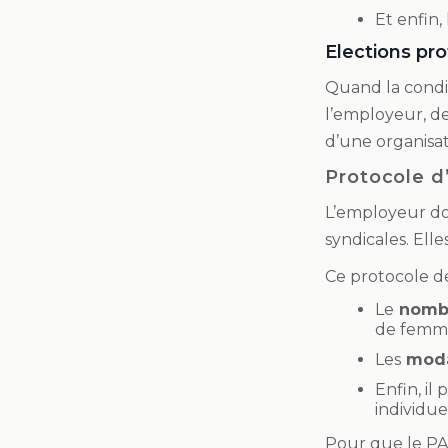
Et enfin, 
Elections pro
Quand la condit
l’employeur, de 
d’une organisat
Protocole d
L’employeur doi
syndicales. Ell
Ce protocole d
Le
nombr
de femme
Les
modal
Enfin, il
individue
Pour que le PAP 