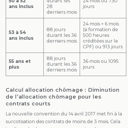
50 à 52
durant les
24 mois ou 730
ans inclus
28
jours
derniers mois
24 mois + 6 mois
88 jours
(si formation de
53 à 54
durant les 36
500 heures
ans inclus
derniers mois
créditées sur le
CPF) ou 913 jours
88 jours
55 ans et
36 mois ou 1095
durant les 36
plus
jours
derniers mois
Calcul allocation chômage : Diminution
de l’allocation chômage pour les
contrats courts
La nouvelle convention du 14 avril 2017 met fin à la
surcotisation des contrats de moins de 3 mois. Cela