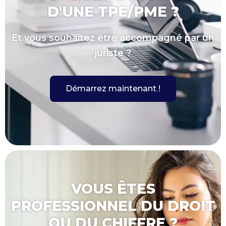
D'UNE TPE/PME ?
Et vous souhaitez être accompagné par un
juriste ?
Démarrez maintenant !
VOUS ÊTES
PROFESSIONNEL DU DROIT
OU DU CHIFFRE ?