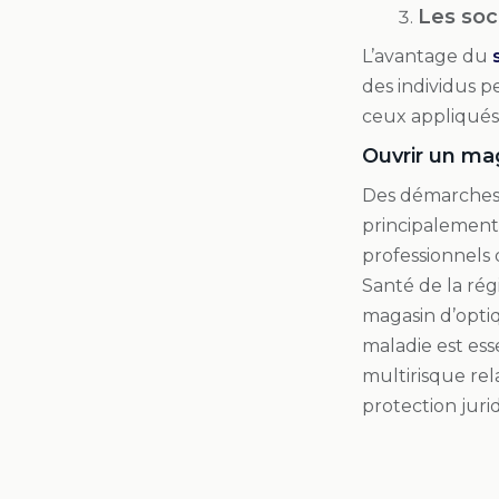
Les soc
L’avantage du
des individus p
ceux appliqués 
Ouvrir un ma
Des démarches 
principalement
professionnels 
Santé de la rég
magasin d’optiq
maladie est esse
multirisque rela
protection juri