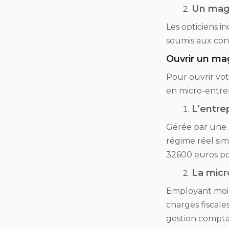
Un mag
Les opticiens i
soumis aux cont
Ouvrir un mag
Pour ouvrir vot
en micro-entre
L’entrep
Gérée par une s
régime réel simp
32600 euros pou
La micr
Employant moins
charges fiscales
gestion comptab