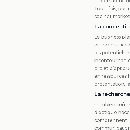
La démarche de
Toutefois, pour
cabinet marketi
La conceptio
Le business pla
entreprise. À c
les potentiels 
incontournable.
projet d’optiqu
en ressources h
présentation, la
La recherch
Combien coûte 
d’optique néces
comprennent le
communication 