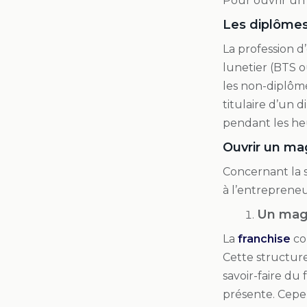
Pour ouvrir un 
Les diplômes
La profession d’
lunetier (BTS o
les non-diplôm
titulaire d’un 
pendant les he
Ouvrir un mag
Concernant la s
à l’entrepreneur
Un maga
La
franchise
con
Cette structur
savoir-faire du
présente. Cepe