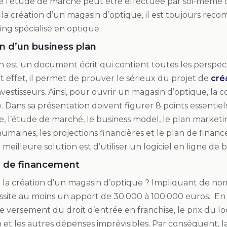
 l’étude de marché peut être effectuée par soi-même 
 la création d’un magasin d’optique, il est toujours rec
ng spécialisé en optique.
n d’un business plan
n est un document écrit qui contient toutes les perspec
et effet, il permet de prouver le sérieux du projet de
cré
investisseurs. Ainsi, pour ouvrir un magasin d’optique, la
 Dans sa présentation doivent figurer 8 points essentiels.
e, l’étude de marché, le business model, le plan marketin
umaines, les projections financières et le plan de fin
 meilleure solution est d’utiliser un logiciel en ligne de 
e de financement
la création d’un magasin d’optique ? Impliquant de n
site au moins un apport de 30.000 à 100.000 euros. En 
 versement du droit d’entrée en franchise, le prix du l
et les autres dépenses imprévisibles. Par conséquent, 