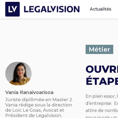
Actualités
Métier
OUVRI
ÉTAPE
Vania Ranaivoarisoa
En plein essor,
Juriste diplômée en Master 2.
d’entreprise. En
Vania rédige sous la direction
de Loïc Le Goas, Avocat et
attire de nombr
Président de Legalvision.
pour ouvrir un 