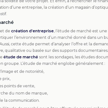
 la solidité de votre projet. Et enfin, à rechercher le f
éation d’une entreprise, la création d’un magasin d’optiq
stif.
marché
jet de
création d’entreprise
, l’étude de marché est une é
ortiquer l’environnement d’un marché donné dans un b
 Aussi, cette étude permet d’analyser l’offre et la demand
ve, qualitative ou basée sur des supports documentaires.
ne
étude de marché
sont les sondages, les études docum
 en groupe. L’étude de marché englobe généralement :
’image et de notoriété,
 prix,
es points de vente,
rche du nom de marque,
de la communication.