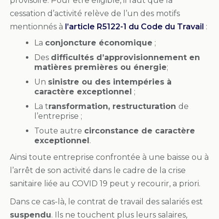
provisoire. Pour être éligible, il faut que la
cessation d’activité relève de l’un des motifs
mentionnés à
l’article R5122-1 du Code du Travail
:
La
conjoncture économique
;
Des
difficultés d’approvisionnement en
matières premières ou énergie
;
Un
sinistre ou des intempéries à
caractère exceptionnel
;
La t
ransformation, restructuration
de
l’entreprise ;
Toute autre
circonstance de caractère
exceptionnel
.
Ainsi toute entreprise confrontée à une baisse ou à
l’arrêt de son activité dans le cadre de la crise
sanitaire liée au COVID 19 peut y recourir, a priori.
Dans ce cas-là, le contrat de travail des salariés est
suspendu
. Ils ne touchent plus leurs salaires,